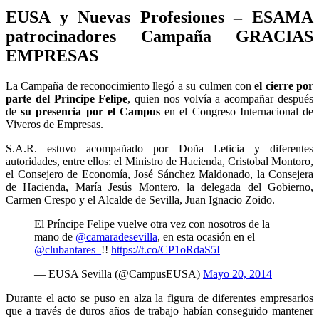
EUSA y Nuevas Profesiones – ESAMA
patrocinadores Campaña GRACIAS
EMPRESAS
La Campaña de reconocimiento llegó a su culmen con
el cierre por
parte del Príncipe Felipe
, quien nos volvía a acompañar después
de
su presencia por el Campus
en el Congreso Internacional de
Viveros de Empresas.
S.A.R. estuvo acompañado por Doña Leticia y diferentes
autoridades, entre ellos: el Ministro de Hacienda, Cristobal Montoro,
el Consejero de Economía, José Sánchez Maldonado, la Consejera
de Hacienda, María Jesús Montero, la delegada del Gobierno,
Carmen Crespo y el Alcalde de Sevilla, Juan Ignacio Zoido.
El Príncipe Felipe vuelve otra vez con nosotros de la
mano de
@camaradesevilla
, en esta ocasión en el
@clubantares_
!!
https://t.co/CP1oRdaS5I
— EUSA Sevilla (@CampusEUSA)
Mayo 20, 2014
Durante el acto se puso en alza la figura de diferentes empresarios
que a través de duros años de trabajo habían conseguido mantener