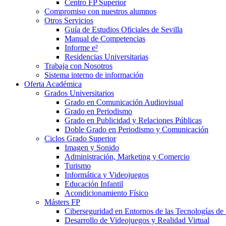
Centro FP Superior
Compromiso con nuestros alumnos
Otros Servicios
Guía de Estudios Oficiales de Sevilla
Manual de Competencias
Informe e²
Residencias Universitarias
Trabaja con Nosotros
Sistema interno de información
Oferta Académica
Grados Universitarios
Grado en Comunicación Audiovisual
Grado en Periodismo
Grado en Publicidad y Relaciones Públicas
Doble Grado en Periodismo y Comunicación
Ciclos Grado Superior
Imagen y Sonido
Administración, Marketing y Comercio
Turismo
Informática y Videojuegos
Educación Infantil
Acondicionamiento Físico
Másters FP
Ciberseguridad en Entornos de las Tecnologías de 
Desarrollo de Videojuegos y Realidad Virtual