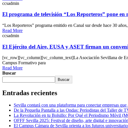
ccsadmin
El programa de televisión “Los Reporteros” pone
“Los Reporteros” programa emitido en Canal sur desde hace 30 años,
Read More
ccsadmin
El Ejército del Aire, EUSA y ASET firman un convenio
[vc_row][vc_column][vc_column_text]La Asociación Sevillana de Empr
Campus Formativo para
Read More
Buscar
Buscar
Entradas recientes
Sevilla contará con una plataforma para conectar empresas que op
De la Pequeña Pantalla a las Ondas: Periodistas del Taller de 
La Revolución en tu Bolsillo: Por Qué el Periodismo Móvil 
OFFF Sevilla 2025: Festival de diseño, arte digital e innovación
El Campus Cámara de Sevilla orienta a los futuros universit