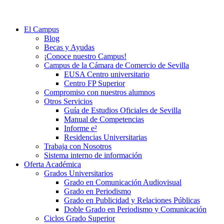
El Campus
Blog
Becas y Ayudas
¡Conoce nuestro Campus!
Campus de la Cámara de Comercio de Sevilla
EUSA Centro universitario
Centro FP Superior
Compromiso con nuestros alumnos
Otros Servicios
Guía de Estudios Oficiales de Sevilla
Manual de Competencias
Informe e²
Residencias Universitarias
Trabaja con Nosotros
Sistema interno de información
Oferta Académica
Grados Universitarios
Grado en Comunicación Audiovisual
Grado en Periodismo
Grado en Publicidad y Relaciones Públicas
Doble Grado en Periodismo y Comunicación
Ciclos Grado Superior