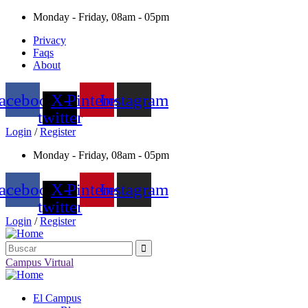
Monday - Friday, 08am - 05pm
Privacy
Faqs
About
acebook
X-
Pinterest
Instagram
twitter
Login
/
Register
Monday - Friday, 08am - 05pm
acebook
X-
Pinterest
Instagram
twitter
Login
/
Register
Campus Virtual
El Campus