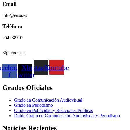
Email
info@eusa.es
Teléfono
954238797
Síguenos en
acebook-
X-
Instagram
Youtube
f
twitter
Grados Oficiales
Grado en Comunicación Audiovisual
Grado en Periodismo
Grado en Publicidad y Relaciones Públicas
Doble Grado en Comunicación Audiovisual y Periodismo
Noticias Recientes