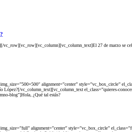
r?
vc_row][vc_row][vc_column][vc_column_text]El 27 de marzo se celeb
mg_size=”500×500″ alignment=”center” style=”vc_box_circle” el_cl
o López?[/vc_column_text][vc_column_text el_class=”quieres-conocer2
umno-blog”]Hola, ¿Qué tal estás?
mg_size=”full” alignment=”center” style=”vc_box_circle” el_class=