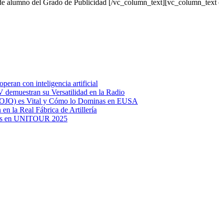
de alumno del Grado de Publicidad [/vc_column_text][vc_column_text 
eran con inteligencia artificial
TV demuestran su Versatilidad en la Radio
(MOJO) es Vital y Cómo lo Dominas en EUSA
 en la Real Fábrica de Artillería
arios en UNITOUR 2025