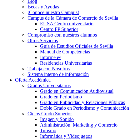
Blog
Becas y Ayudas
¡Conoce nuestro Campus!
Campus de la Cámara de Comercio de Sevilla
EUSA Centro universitario
Centro FP Superior
Compromiso con nuestros alumnos
Otros Servicios
Guía de Estudios Oficiales de Sevilla
Manual de Competencias
Informe e²
Residencias Universitarias
Trabaja con Nosotros
Sistema interno de información
Oferta Académica
Grados Universitarios
Grado en Comunicación Audiovisual
Grado en Periodismo
Grado en Publicidad y Relaciones Públicas
Doble Grado en Periodismo y Comunicación
Ciclos Grado Superior
Imagen y Sonido
Administración, Marketing y Comercio
Turismo
Informática y Videojuegos