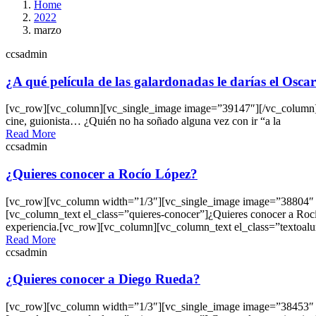
Home
2022
marzo
ccsadmin
¿A qué película de las galardonadas le darías el Osca
[vc_row][vc_column][vc_single_image image=”39147″][/vc_column][/
cine, guionista… ¿Quién no ha soñado alguna vez con ir “a la
Read More
ccsadmin
¿Quieres conocer a Rocío López?
[vc_row][vc_column width=”1/3″][vc_single_image image=”38804″ i
[vc_column_text el_class=”quieres-conocer”]¿Quieres conocer a Rocí
experiencia.[vc_row][vc_column][vc_column_text el_class=”textoal
Read More
ccsadmin
¿Quieres conocer a Diego Rueda?
[vc_row][vc_column width=”1/3″][vc_single_image image=”38453″ i