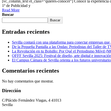
[vc_column_text el_class=”quieres-conocer”] Conoce la experiencia 
1º de Publicidad y
Read More
Buscar
Buscar
Entradas recientes
Sevilla contará con una plataforma para conectar empresas que op
De la Pequeña Pantalla a las Ondas: Periodistas del Taller de 
La Revolución en tu Bolsillo: Por Qué el Periodismo Móvil 
OFFF Sevilla 2025: Festival de diseño, arte digital e innovación
El Campus Cámara de Sevilla orienta a los futuros universit
Comentarios recientes
No hay comentarios que mostrar.
Dirección
C/Plácido Fernández Viagas, 4 41013
Sevilla