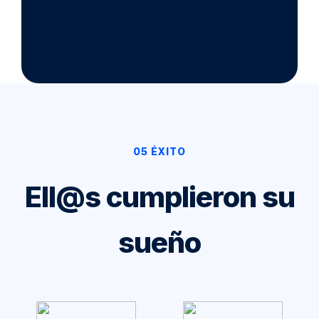
05 ÉXITO
Ell@s cumplieron su
sueño