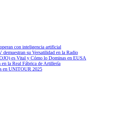
eran con inteligencia artificial
TV demuestran su Versatilidad en la Radio
(MOJO) es Vital y Cómo lo Dominas en EUSA
 en la Real Fábrica de Artillería
arios en UNITOUR 2025