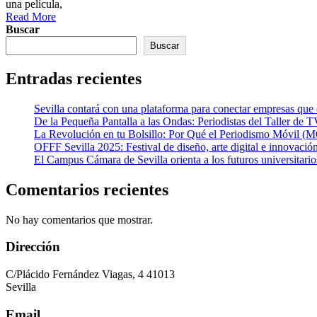
una película,
Read More
Buscar
Buscar
Entradas recientes
Sevilla contará con una plataforma para conectar empresas que op
De la Pequeña Pantalla a las Ondas: Periodistas del Taller de 
La Revolución en tu Bolsillo: Por Qué el Periodismo Móvil 
OFFF Sevilla 2025: Festival de diseño, arte digital e innovación
El Campus Cámara de Sevilla orienta a los futuros universit
Comentarios recientes
No hay comentarios que mostrar.
Dirección
C/Plácido Fernández Viagas, 4 41013
Sevilla
Email