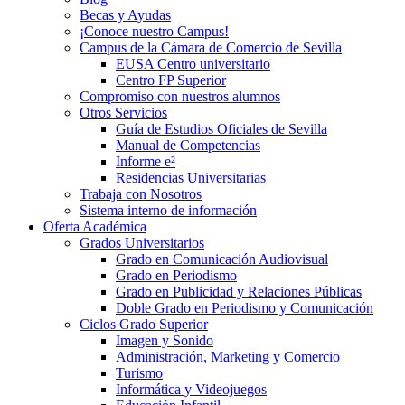
Becas y Ayudas
¡Conoce nuestro Campus!
Campus de la Cámara de Comercio de Sevilla
EUSA Centro universitario
Centro FP Superior
Compromiso con nuestros alumnos
Otros Servicios
Guía de Estudios Oficiales de Sevilla
Manual de Competencias
Informe e²
Residencias Universitarias
Trabaja con Nosotros
Sistema interno de información
Oferta Académica
Grados Universitarios
Grado en Comunicación Audiovisual
Grado en Periodismo
Grado en Publicidad y Relaciones Públicas
Doble Grado en Periodismo y Comunicación
Ciclos Grado Superior
Imagen y Sonido
Administración, Marketing y Comercio
Turismo
Informática y Videojuegos