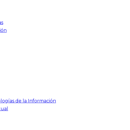
as
ión
logías de la Información
tual