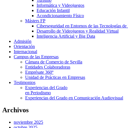
Turismo
Informática y Videojuegos
Educación Infantil
Acondicionamiento Físico
Másters FP
Ciberseguridad en Entornos de las Tecnologías de 
Desarrollo de Videojuegos y Realidad Virtual
Inteligencia Artificial y Big Data
Admisión
Orientación
Internacional
Campus de las Empresas
Cámara de Comercio de Sevilla
Entidades Colaboradoras
Emprésate 360º
Unidad de Prácticas en Empresas
Testimonios
Experiencias del Grado
en Periodismo
Experiencias del Grado en Comunicación Audiovisual
Archivos
noviembre 2025
octubre 2025