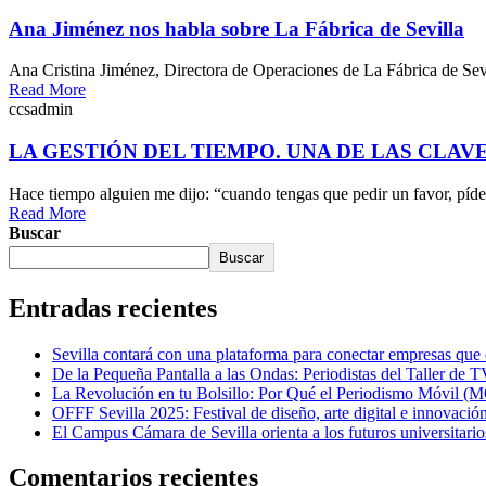
Ana Jiménez nos habla sobre La Fábrica de Sevilla
Ana Cristina Jiménez, Directora de Operaciones de La Fábrica de Sevil
Read More
ccsadmin
LA GESTIÓN DEL TIEMPO. UNA DE LAS CLAVE
Hace tiempo alguien me dijo: “cuando tengas que pedir un favor, píd
Read More
Buscar
Buscar
Entradas recientes
Sevilla contará con una plataforma para conectar empresas que op
De la Pequeña Pantalla a las Ondas: Periodistas del Taller de 
La Revolución en tu Bolsillo: Por Qué el Periodismo Móvil 
OFFF Sevilla 2025: Festival de diseño, arte digital e innovación
El Campus Cámara de Sevilla orienta a los futuros universit
Comentarios recientes