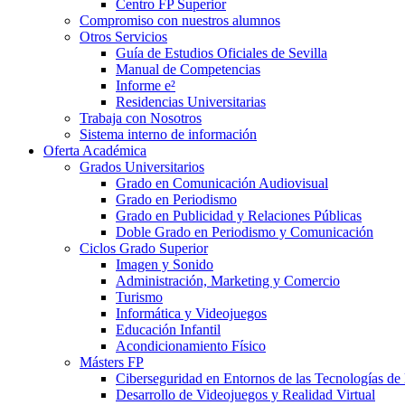
Centro FP Superior
Compromiso con nuestros alumnos
Otros Servicios
Guía de Estudios Oficiales de Sevilla
Manual de Competencias
Informe e²
Residencias Universitarias
Trabaja con Nosotros
Sistema interno de información
Oferta Académica
Grados Universitarios
Grado en Comunicación Audiovisual
Grado en Periodismo
Grado en Publicidad y Relaciones Públicas
Doble Grado en Periodismo y Comunicación
Ciclos Grado Superior
Imagen y Sonido
Administración, Marketing y Comercio
Turismo
Informática y Videojuegos
Educación Infantil
Acondicionamiento Físico
Másters FP
Ciberseguridad en Entornos de las Tecnologías de 
Desarrollo de Videojuegos y Realidad Virtual