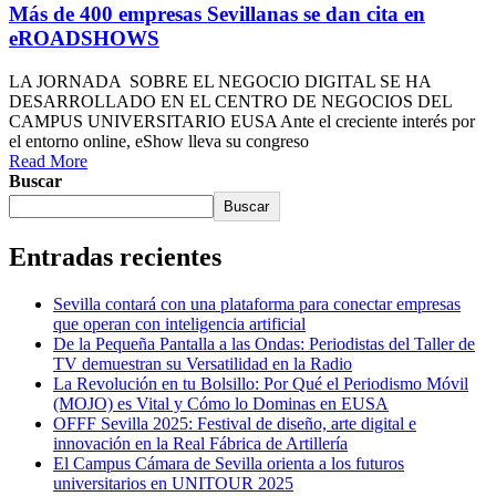
Más de 400 empresas Sevillanas se dan cita en
eROADSHOWS
LA JORNADA SOBRE EL NEGOCIO DIGITAL SE HA
DESARROLLADO EN EL CENTRO DE NEGOCIOS DEL
CAMPUS UNIVERSITARIO EUSA Ante el creciente interés por
el entorno online, eShow lleva su congreso
Read More
Buscar
Buscar
Entradas recientes
Sevilla contará con una plataforma para conectar empresas
que operan con inteligencia artificial
De la Pequeña Pantalla a las Ondas: Periodistas del Taller de
TV demuestran su Versatilidad en la Radio
La Revolución en tu Bolsillo: Por Qué el Periodismo Móvil
(MOJO) es Vital y Cómo lo Dominas en EUSA
OFFF Sevilla 2025: Festival de diseño, arte digital e
innovación en la Real Fábrica de Artillería
El Campus Cámara de Sevilla orienta a los futuros
universitarios en UNITOUR 2025