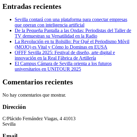
Entradas recientes
Sevilla contará con una plataforma para conectar empresas
que operan con inteligencia artificial
De la Pequeña Pantalla a las Ondas: Periodistas del Taller de
TV demuestran su Versatilidad en la Radio
La Revolución en tu Bolsillo: Por Qué el Periodismo Móvil
(MOJO) es Vital y Cómo lo Dominas en EUSA
OFFF Sevilla 2025: Festival de diseño, arte digital e
innovación en la Real Fábrica de Artillería
El Campus Cámara de Sevilla orienta a los futuros
universitarios en UNITOUR 2025
Comentarios recientes
No hay comentarios que mostrar.
Dirección
C/Plácido Fernández Viagas, 4 41013
Sevilla
Email