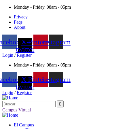
Monday - Friday, 08am - 05pm
Privacy
Faqs
About
acebook
X-
Pinterest
Instagram
twitter
Login
/
Register
Monday - Friday, 08am - 05pm
acebook
X-
Pinterest
Instagram
twitter
Login
/
Register
Campus Virtual
El Campus