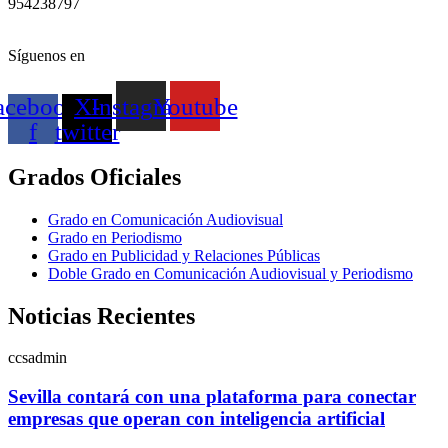
954238797
Síguenos en
acebook-
X-
Instagram
Youtube
f
twitter
Grados Oficiales
Grado en Comunicación Audiovisual
Grado en Periodismo
Grado en Publicidad y Relaciones Públicas
Doble Grado en Comunicación Audiovisual y Periodismo
Noticias Recientes
ccsadmin
Sevilla contará con una plataforma para conectar
empresas que operan con inteligencia artificial