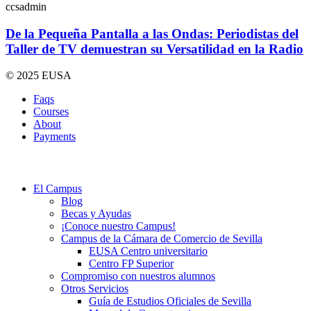
ccsadmin
De la Pequeña Pantalla a las Ondas: Periodistas del
Taller de TV demuestran su Versatilidad en la Radio
© 2025 EUSA
Faqs
Courses
About
Payments
El Campus
Blog
Becas y Ayudas
¡Conoce nuestro Campus!
Campus de la Cámara de Comercio de Sevilla
EUSA Centro universitario
Centro FP Superior
Compromiso con nuestros alumnos
Otros Servicios
Guía de Estudios Oficiales de Sevilla