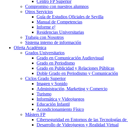
Centro FP Superior
Compromiso con nuestros alumnos
Otros Servicios
Guía de Estudios Oficiales de Sevilla
Manual de Competencias
Informe e²
Residencias Universitarias
Trabaja con Nosotros
Sistema interno de información
Oferta Académica
Grados Universitarios
Grado en Comunicación Audiovisual
Grado en Periodismo
Grado en Publicidad y Relaciones Públicas
Doble Grado en Periodismo y Comunicación
Ciclos Grado Superior
Imagen y Sonido
Administración, Marketing y Comercio
Turismo
Informática y Videojuegos
Educación Infantil
Acondicionamiento Físico
Másters FP
Ciberseguridad en Entornos de las Tecnologías de 
Desarrollo de Videojuegos y Realidad Virtual