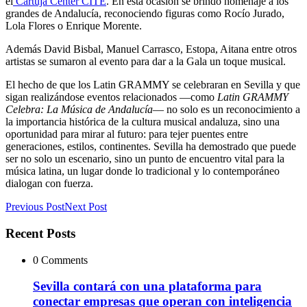
el
Cartuja Center CITE
. En esta ocasión se brindó homenaje a los
grandes de Andalucía, reconociendo figuras como Rocío Jurado,
Lola Flores o Enrique Morente.
Además David Bisbal, Manuel Carrasco, Estopa, Aitana entre otros
artistas se sumaron al evento para dar a la Gala un toque musical.
El hecho de que los Latin GRAMMY se celebraran en Sevilla y que
sigan realizándose eventos relacionados —como
Latin GRAMMY
Celebra: La Música de Andalucía
— no solo es un reconocimiento a
la importancia histórica de la cultura musical andaluza, sino una
oportunidad para mirar al futuro: para tejer puentes entre
generaciones, estilos, continentes. Sevilla ha demostrado que puede
ser no solo un escenario, sino un punto de encuentro vital para la
música latina, un lugar donde lo tradicional y lo contemporáneo
dialogan con fuerza.
Previous Post
Next Post
Recent Posts
0 Comments
Sevilla contará con una plataforma para
conectar empresas que operan con inteligencia