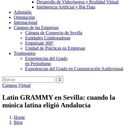
Desarrollo de Videojuegos y Realidad Virtual
Inteligencia Artificial y Big Data
Admisión
Orientación
Internacional
Campus de las Empresas
Cámara de Comercio de Sevilla
Entidades Colaboradoras
Emprésate 360º
Unidad de Prácticas en Empresas
Testimonios
Experiencias del Grado
en Periodismo
Experiencias del Grado en Comunicación Audiovisual
Campus Virtual
Latin GRAMMY en Sevilla: cuando la
música latina eligió Andalucía
Home
Blog