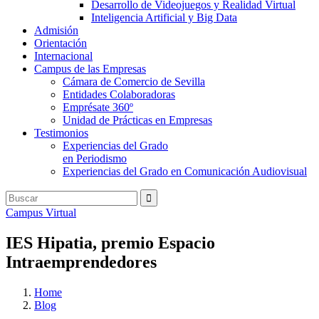
Desarrollo de Videojuegos y Realidad Virtual
Inteligencia Artificial y Big Data
Admisión
Orientación
Internacional
Campus de las Empresas
Cámara de Comercio de Sevilla
Entidades Colaboradoras
Emprésate 360º
Unidad de Prácticas en Empresas
Testimonios
Experiencias del Grado
en Periodismo
Experiencias del Grado en Comunicación Audiovisual
Campus Virtual
IES Hipatia, premio Espacio
Intraemprendedores
Home
Blog