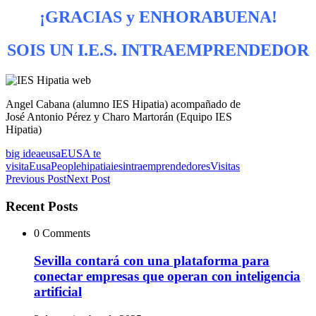
¡GRACIAS y ENHORABUENA!
SOIS UN I.E.S. INTRAEMPRENDEDOR
Angel Cabana (alumno IES Hipatia) acompañado de
José Antonio Pérez y Charo Martorán (Equipo IES
Hipatia)
big idea
eusa
EUSA te
visita
EusaPeople
hipatia
ies
intraemprendedores
Visitas
Previous Post
Next Post
Recent Posts
0 Comments
Sevilla contará con una plataforma para
conectar empresas que operan con inteligencia
artificial