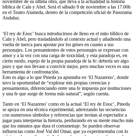
noviembre de su última obra, que lleva a la actualidad la historia
bíblica de Caín y Abel. Será el sábado 9 de noviembre a las 17.00h
en el Teatro Alameda, dentro de la competición oficial de Panorama
Andaluz.
‘El rey de Enoc’ busca introducirnos de lleno en el mito bíblico de
Caín y Abel, pero trasladándolo al contexto actual y añadiendo una
vuelta de tuerca para apostar por los grises en cuanto a sus
personajes. Los pensamientos de estos personajes se expresan con
amor y a la vez con una carga de toxicidad, y esta paradoja es, en
cierto modo, espejo de la propia paradoja de la fe: debería ser algo
puro y que nos llevase a convivir mejor, pero muchas veces es una
herramienta de confrontación.
Esto es algo a lo que Pineda ya apuntaba en ‘El Nazareno’, donde
tuvo la oportunidad de “explorar mis propias creencias y
pensamientos, diferenciando entre una fe impuesta por instituciones
y una fe que surge de forma más natural”, según cuenta.
Tanto en ‘El Nazareno’ como en la actual ‘El rey de Enoc’, Pineda
se apoya en una técnica experimental, aderezando las secuencias
con numerosos símbolos y referencias que invitan al espectador a
jugar para interpretar la historia, perdurando en su mente mucho más
que los minutos que dura el cortometraje. Se pueden observar
influencias como José Val del Omar, que ya experimentaba con lo