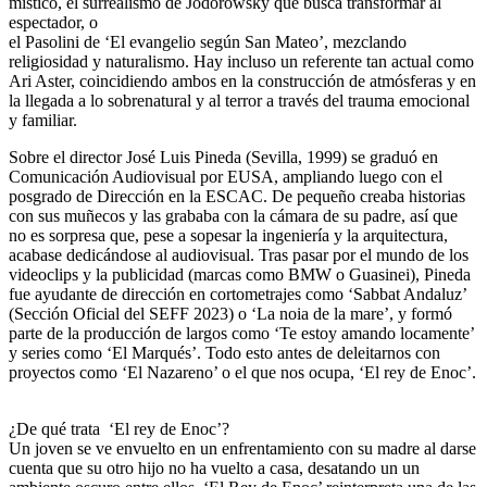
místico, el surrealismo de Jodorowsky que busca transformar al
espectador, o
el Pasolini de ‘El evangelio según San Mateo’, mezclando
religiosidad y naturalismo. Hay incluso un referente tan actual como
Ari Aster, coincidiendo ambos en la construcción de atmósferas y en
la llegada a lo sobrenatural y al terror a través del trauma emocional
y familiar.
Sobre el director José Luis Pineda (Sevilla, 1999) se graduó en
Comunicación Audiovisual por EUSA, ampliando luego con el
posgrado de Dirección en la ESCAC. De pequeño creaba historias
con sus muñecos y las grababa con la cámara de su padre, así que
no es sorpresa que, pese a sopesar la ingeniería y la arquitectura,
acabase dedicándose al audiovisual. Tras pasar por el mundo de los
videoclips y la publicidad (marcas como BMW o Guasinei), Pineda
fue ayudante de dirección en cortometrajes como ‘Sabbat Andaluz’
(Sección Oficial del SEFF 2023) o ‘La noia de la mare’, y formó
parte de la producción de largos como ‘Te estoy amando locamente’
y series como ‘El Marqués’. Todo esto antes de deleitarnos con
proyectos como ‘El Nazareno’ o el que nos ocupa, ‘El rey de Enoc’.
¿De qué trata ‘El rey de Enoc’?
Un joven se ve envuelto en un enfrentamiento con su madre al darse
cuenta que su otro hijo no ha vuelto a casa, desatando un un