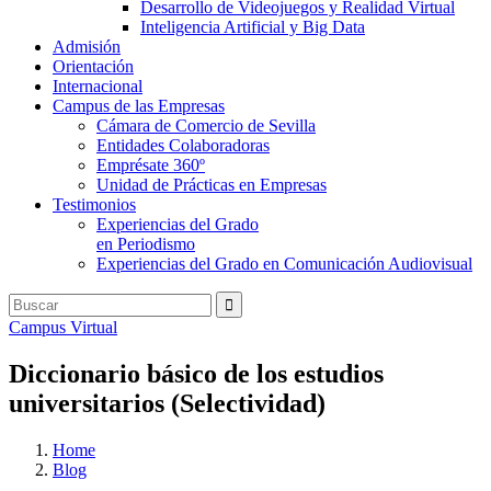
Desarrollo de Videojuegos y Realidad Virtual
Inteligencia Artificial y Big Data
Admisión
Orientación
Internacional
Campus de las Empresas
Cámara de Comercio de Sevilla
Entidades Colaboradoras
Emprésate 360º
Unidad de Prácticas en Empresas
Testimonios
Experiencias del Grado
en Periodismo
Experiencias del Grado en Comunicación Audiovisual
Campus Virtual
Diccionario básico de los estudios
universitarios (Selectividad)
Home
Blog