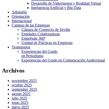
Desarrollo de Videojuegos y Realidad Virtual
Inteligencia Artificial y Big Data
Admisión
Orientación
Internacional
Campus de las Empresas
Cámara de Comercio de Sevilla
Entidades Colaboradoras
Emprésate 360º
Unidad de Prácticas en Empresas
Testimonios
Experiencias del Grado
en Periodismo
Experiencias del Grado en Comunicación Audiovisual
Archivos
noviembre 2025
octubre 2025
septiembre 2025
agosto 2025
julio 2025
junio 2025
mayo 2025