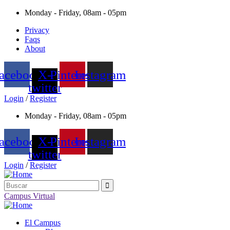
Monday - Friday, 08am - 05pm
Privacy
Faqs
About
acebook
X-
Pinterest
Instagram
twitter
Login
/
Register
Monday - Friday, 08am - 05pm
acebook
X-
Pinterest
Instagram
twitter
Login
/
Register
Campus Virtual
El Campus