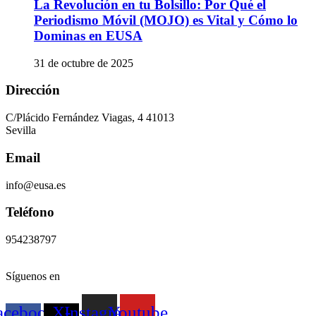
La Revolución en tu Bolsillo: Por Qué el
Periodismo Móvil (MOJO) es Vital y Cómo lo
Dominas en EUSA
31 de octubre de 2025
Dirección
C/Plácido Fernández Viagas, 4 41013
Sevilla
Email
info@eusa.es
Teléfono
954238797
Síguenos en
acebook-
X-
Instagram
Youtube