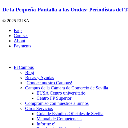
De la Pequeña Pantalla a las Ondas: Periodistas del 
© 2025 EUSA
Faqs
Courses
About
Payments
El Campus
Blog
Becas y Ayudas
¡Conoce nuestro Campus!
Campus de la Cámara de Comercio de Sevilla
EUSA Centro universitario
Centro FP Superior
Compromiso con nuestros alumnos
Otros Servicios
Guía de Estudios Oficiales de Sevilla
Manual de Competencias
Informe e²