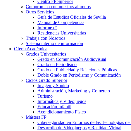
Centro FP Superior
Compromiso con nuestros alumnos
Otros Servicios
Guía de Estudios Oficiales de Sevilla
Manual de Competencias
Informe e²
Residencias Universitarias
Trabaja con Nosotros
Sistema interno de información
Oferta Académica
Grados Universitarios
Grado en Comunicación Audiovisual
Grado en Periodismo
Grado en Publicidad y Relaciones Públicas
Doble Grado en Periodismo y Comunicación
Ciclos Grado Superior
Imagen y Sonido
Administración, Marketing y Comercio
Turismo
Informática y Videojuegos
Educación Infantil
Acondicionamiento Físico
Másters FP
Ciberseguridad en Entornos de las Tecnologías de 
Desarrollo de Videojuegos y Realidad Virtual