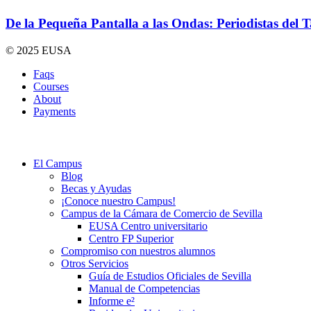
De la Pequeña Pantalla a las Ondas: Periodistas del 
© 2025 EUSA
Faqs
Courses
About
Payments
El Campus
Blog
Becas y Ayudas
¡Conoce nuestro Campus!
Campus de la Cámara de Comercio de Sevilla
EUSA Centro universitario
Centro FP Superior
Compromiso con nuestros alumnos
Otros Servicios
Guía de Estudios Oficiales de Sevilla
Manual de Competencias
Informe e²