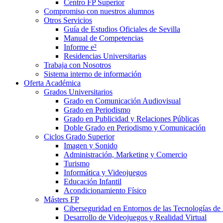
Centro FP Superior
Compromiso con nuestros alumnos
Otros Servicios
Guía de Estudios Oficiales de Sevilla
Manual de Competencias
Informe e²
Residencias Universitarias
Trabaja con Nosotros
Sistema interno de información
Oferta Académica
Grados Universitarios
Grado en Comunicación Audiovisual
Grado en Periodismo
Grado en Publicidad y Relaciones Públicas
Doble Grado en Periodismo y Comunicación
Ciclos Grado Superior
Imagen y Sonido
Administración, Marketing y Comercio
Turismo
Informática y Videojuegos
Educación Infantil
Acondicionamiento Físico
Másters FP
Ciberseguridad en Entornos de las Tecnologías de 
Desarrollo de Videojuegos y Realidad Virtual