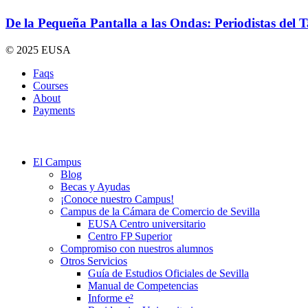
De la Pequeña Pantalla a las Ondas: Periodistas del 
© 2025 EUSA
Faqs
Courses
About
Payments
El Campus
Blog
Becas y Ayudas
¡Conoce nuestro Campus!
Campus de la Cámara de Comercio de Sevilla
EUSA Centro universitario
Centro FP Superior
Compromiso con nuestros alumnos
Otros Servicios
Guía de Estudios Oficiales de Sevilla
Manual de Competencias
Informe e²