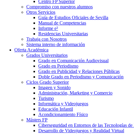
Centro FP Superior
Compromiso con nuestros alumnos
Otros Servicios
Guía de Estudios Oficiales de Sevilla
Manual de Competencias
Informe e²
Residencias Universitarias
Trabaja con Nosotros
Sistema interno de información
Oferta Académica
Grados Universitarios
Grado en Comunicación Audiovisual
Grado en Periodismo
Grado en Publicidad y Relaciones Públicas
Doble Grado en Periodismo y Comunicación
Ciclos Grado Superior
Imagen y Sonido
Administración, Marketing y Comercio
Turismo
Informática y Videojuegos
Educación Infantil
Acondicionamiento Físico
Másters FP
Ciberseguridad en Entornos de las Tecnologías de 
Desarrollo de Videojuegos y Realidad Virtual