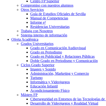
Centro FP Superior
Compromiso con nuestros alumnos
Otros Servicios
Guía de Estudios Oficiales de Sevilla
Manual de Competencias
Informe e²
Residencias Universitarias
Trabaja con Nosotros
Sistema interno de información
Oferta Académica
Grados Universitarios
Grado en Comunicación Audiovisual
Grado en Periodismo
Grado en Publicidad y Relaciones Públicas
Doble Grado en Periodismo y Comunicación
Ciclos Grado Superior
Imagen y Sonido
Administración, Marketing y Comercio
Turismo
Informática y Videojuegos
Educación Infantil
Acondicionamiento Físico
Másters FP
Ciberseguridad en Entornos de las Tecnologías de 
Desarrollo de Videojuegos y Realidad Virtual