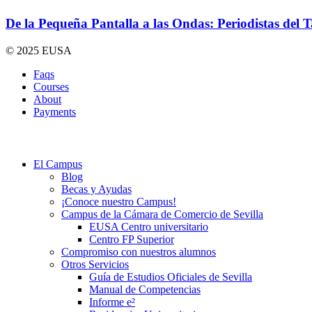
De la Pequeña Pantalla a las Ondas: Periodistas del 
© 2025 EUSA
Faqs
Courses
About
Payments
El Campus
Blog
Becas y Ayudas
¡Conoce nuestro Campus!
Campus de la Cámara de Comercio de Sevilla
EUSA Centro universitario
Centro FP Superior
Compromiso con nuestros alumnos
Otros Servicios
Guía de Estudios Oficiales de Sevilla
Manual de Competencias
Informe e²