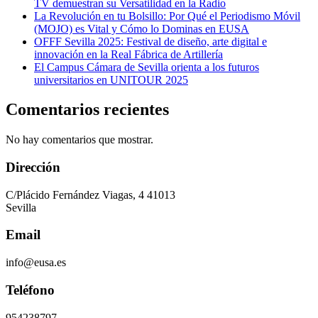
TV demuestran su Versatilidad en la Radio
La Revolución en tu Bolsillo: Por Qué el Periodismo Móvil
(MOJO) es Vital y Cómo lo Dominas en EUSA
OFFF Sevilla 2025: Festival de diseño, arte digital e
innovación en la Real Fábrica de Artillería
El Campus Cámara de Sevilla orienta a los futuros
universitarios en UNITOUR 2025
Comentarios recientes
No hay comentarios que mostrar.
Dirección
C/Plácido Fernández Viagas, 4 41013
Sevilla
Email
info@eusa.es
Teléfono
954238797