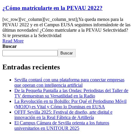
¿Cómo matricularte en la PEVAU 2022?
[vc_row][vc_column][vc_column_text]¡Ya queda menos para la
PEVAU 2022 y en el Campus EUSA seguimos informándote de las
últimas novedades! ¿Cómo matricularte a la PEVAU Selectividad?
Si te presentas a la Selectividad
Read More
Buscar
Buscar
Entradas recientes
Sevilla contará con una plataforma para conectar empresas
que operan con inteligencia artificial
De la Pequeña Pantalla a las Ondas: Periodistas del Taller de
TV demuestran su Versatilidad en la Radio
La Revolución en tu Bolsillo: Por Qué el Periodismo Móvil
(MOJO) es Vital y Cómo lo Dominas en EUSA
OFFF Sevilla 2025: Festival de diseño, arte digital e
innovación en la Real Fábrica de Artillería
El Campus Cámara de Sevilla orienta a los futuros
universitarios en UNITOUR 2025