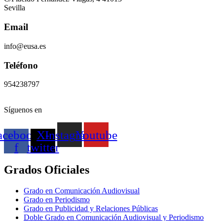
Sevilla
Email
info@eusa.es
Teléfono
954238797
Síguenos en
acebook-
X-
Instagram
Youtube
f
twitter
Grados Oficiales
Grado en Comunicación Audiovisual
Grado en Periodismo
Grado en Publicidad y Relaciones Públicas
Doble Grado en Comunicación Audiovisual y Periodismo