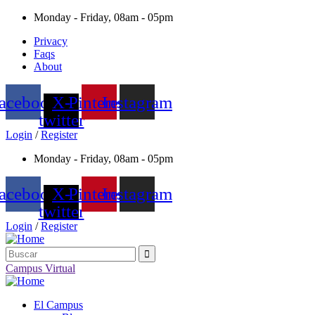
Monday - Friday, 08am - 05pm
Privacy
Faqs
About
acebook
X-
Pinterest
Instagram
twitter
Login
/
Register
Monday - Friday, 08am - 05pm
acebook
X-
Pinterest
Instagram
twitter
Login
/
Register
Campus Virtual
El Campus