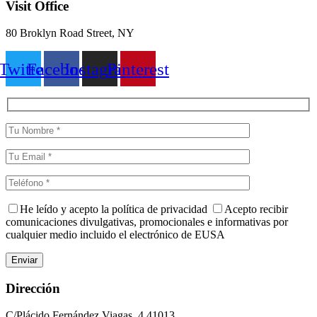
Visit Office
80 Broklyn Road Street, NY
Twitter
Facebook
Instagram
Pinterest
He leído y acepto la política de privacidad
Acepto recibir
comunicaciones divulgativas, promocionales e informativas por
cualquier medio incluido el electrónico de EUSA
Dirección
C/Plácido Fernández Viagas, 4 41013